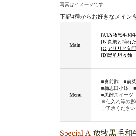
写真はイメージです
下記4種からお好きなメイン
[A]放牧黒毛
[B]真鯛と捕
Main
[C]アサリと旬
[D]黒酢坦々麺
■食前酢 ■前
■桷志田小鉢 ■
Menu
■黒酢スイーツ
※仕入れ等の影
ご了承ください
Special A
放牧黒毛和