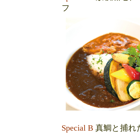
フ
Special B
真鯛と捕れ