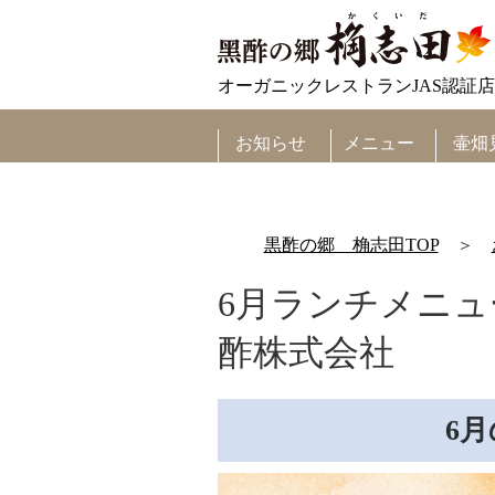
オーガニックレストランJAS認証店
メニュー
お知らせ
壷畑
黒酢の郷 桷志田TOP
＞
6月ランチメニュ
酢株式会社
6