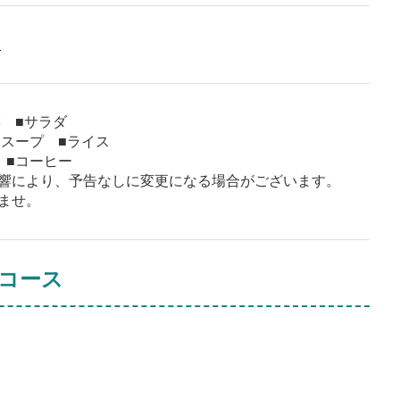
豚
菜 ■サラダ
■スープ ■ライス
 ■コーヒー
響により、予告なしに変更になる場合がございます。
ませ。
コース