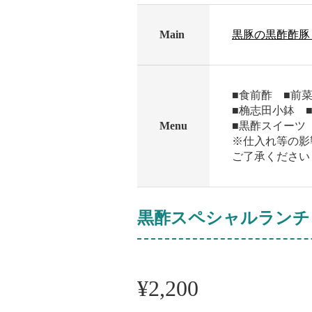
Main
黒豚の黒酢酢
■食前酢 ■前
■桷志田小鉢 
Menu
■黒酢スイーツ
※仕入れ等の影
ご了承ください
黒酢スペシャルランチ
¥2,200