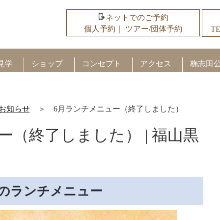
ネットでのご予約
個人予約
｜
ツアー/団体予約
TE
見学
ショップ
コンセプト
アクセス
桷志田
お知らせ
＞
6月ランチメニュー（終了しました）
ー（終了しました） | 福山黒
月のランチメニュー