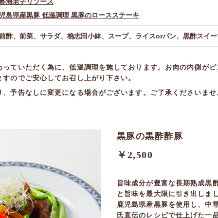
酢海老チリソース
児島県産黒豚 低温調理 黒豚のロースステーキ
前酢、前菜、サラダ、桷志田小鉢、スープ、ライスorパン、黒酢スイ
わっていただく為に、低温調理を施しております。お肉の内側がピ
ますのでご安心してお召し上がり下さい。
り、予告なしに変更になる場合がございます。ご了承くださいませ
黒豚の黒酢酢豚
￥2,500
旨味成分が豊富な長期熟成黒
と旨味を最大限に引き出しま
鹿児島県産黒豚を使用し、中
氏直伝のレシピで仕上げた一