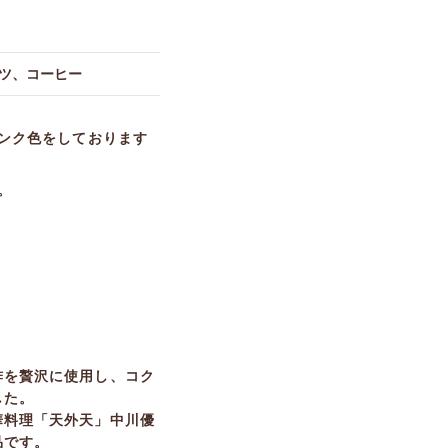
ーツ、コーヒー
ンク色をしております
。
酢を贅沢に使用し、コク
した。
華料理「天外天」中川優
品です。