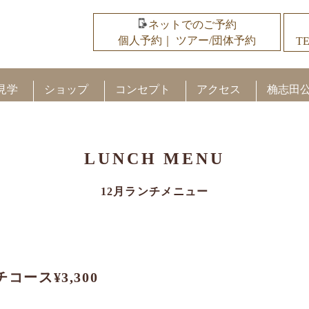
ネットでのご予約
個人予約
｜
ツアー/団体予約
TE
見学
ショップ
コンセプト
アクセス
桷志田
LUNCH MENU
12月ランチメニュー
ース¥3,300