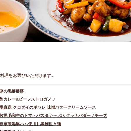
ン料理をお選びいただけます。
豚の黒酢酢豚
酢カレー&ビーフストロガノフ
場直送 クロダイのポワレ 味噌バタークリームソース
牧黒毛和牛のトマトパスタ たっぷりグラナパダーノチーズ
自家製黒豚ハム使用］黒酢担々麺