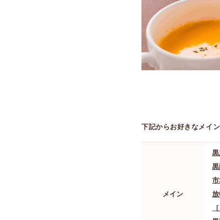
下記からお好きなメイ
黒
黒
市
メイン
放
［