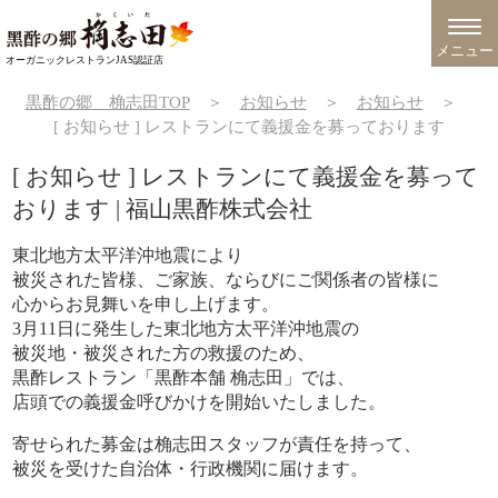
メニュー
オーガニックレストランJAS認証店
黒酢の郷 桷志田TOP
＞
お知らせ
＞
お知らせ
＞
[ お知らせ ] レストランにて義援金を募っております
[ お知らせ ] レストランにて義援金を募って
おります | 福山黒酢株式会社
東北地方太平洋沖地震により
被災された皆様、ご家族、ならびにご関係者の皆様に
心からお見舞いを申し上げます。
3月11日に発生した東北地方太平洋沖地震の
被災地・被災された方の救援のため、
黒酢レストラン「黒酢本舗 桷志田」では、
店頭での義援金呼びかけを開始いたしました。
寄せられた募金は桷志田スタッフが責任を持って、
被災を受けた自治体・行政機関に届けます。