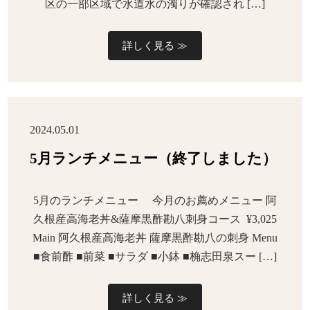
区の一部区域で水道水の濁りが確認され […]
詳しく見る ≫
2024.05.01
5月ランチメニュー（終了しました）
5月のランチメニュー 今月のお薦めメニュー 阿
久根産高海老丼&薩摩黒酢勘八刺身コース ¥3,025
Main 阿久根産高海老丼 薩摩黒酢勘八の刺身 Menu
■食前酢 ■前菜 ■サラダ ■小鉢 ■桷志田泉スー […]
詳しく見る ≫