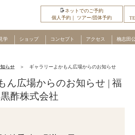
ネットでのご予約
個人予約
｜
ツアー/団体予約
TE
見学
ショップ
コンセプト
アクセス
桷志田
お知らせ
＞
ギャラリーよかもん広場からのお知らせ
ん広場からのお知らせ | 福
山黒酢株式会社