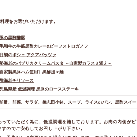
ン料理をお選びいただけます。
豚の黒酢酢豚
毛和牛の牛筋黒酢カレー&ビーフストロガノフ
目鯛のポシェ アクアパッツァ
勢海老のパプリカクリームパスタ ～自家製カラスミ添え～
自家製黒豚ハム使用］黒酢担々麺
酢海老チリソース
児島県産 低温調理 黒豚のロースステーキ
前酢、前菜、サラダ、桷志田小鉢、スープ、ライスorパン、黒酢スイ
わっていただく為に、低温調理を施しております。お肉の内側がピ
ますのでご安心してお召し上がり下さい。