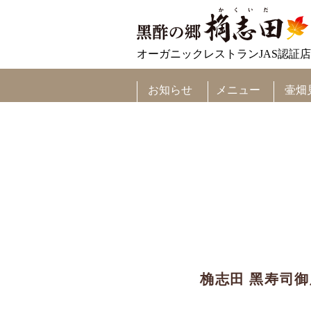
オーガニックレストランJAS認証店
メニュー
お知らせ
壷畑
桷志田 黑寿司御