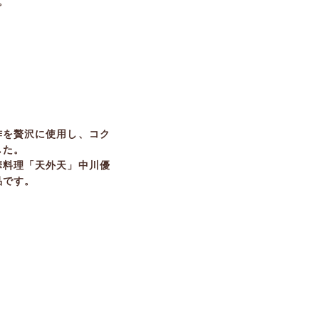
。
酢を贅沢に使用し、コク
した。
華料理「天外天」中川優
品です。