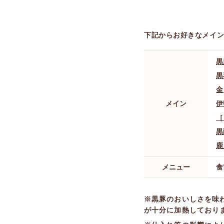
下記からお好きなメイ
黒
黒
金
メイン
伊
［
黒
鹿
メニュー
食
黒豚のおいしさを味
が十分に加熱しており