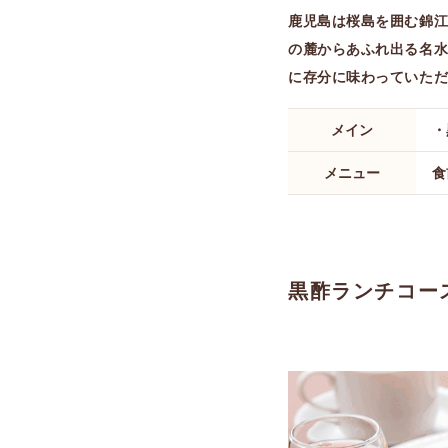
鹿児島は桜島を囲む錦
の麓からあふれ出る名
に存分に味わっていた
メイン
・
メニュー
食
黒酢ランチコース 